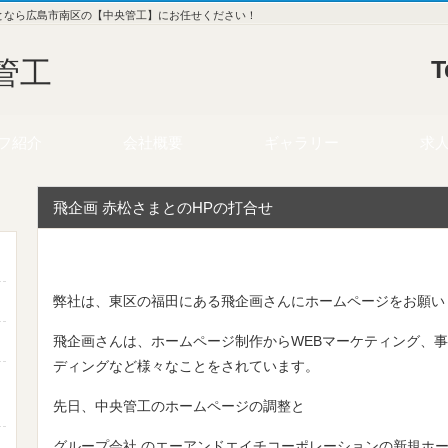
となら広島市南区の【中央管工】にお任せください！
管工
T
フ紹介
会社概要
ギャラリー
求
飛企画 赤松さまとのHPの打合せ
弊社は、東区の福田にある飛企画さんにホームページをお願い
飛企画さんは、ホームページ制作からWEBマーケティング、
ディングなど様々なことをされています。
先日、中央管工のホームページの調整と
グループ会社 のエーアンドエイチコーポレーションの新規ホ